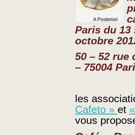
p
c
A Posteriori
Paris du 13
octobre 201
50 – 52 rue d
– 75004 Par
les
associat
Cafeto
»
et
«
vous
propos