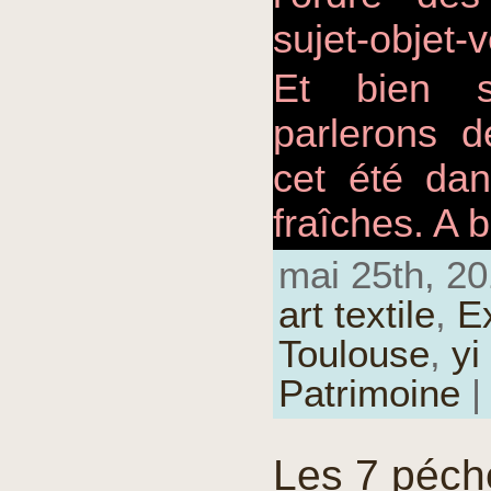
sujet-objet-
Et bien s
parlerons d
cet été da
fraîches. A b
mai 25th, 20
art textile
,
E
Toulouse
,
yi
Patrimoine
|
Les 7 péch