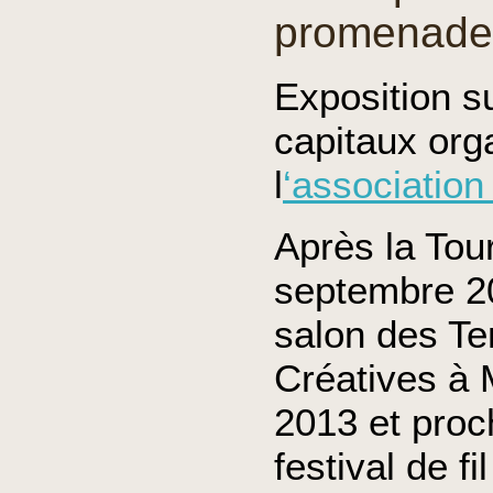
promenad
Exposition s
capitaux org
l
‘associatio
Après la Tou
septembre 20
salon des T
Créatives à 
2013 et pro
festival de fi