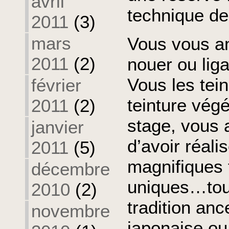
avril
technique de 
2011
(3)
mars
Vous vous 
2011
(2)
nouer ou liga
Vous les tein
février
teinture végé
2011
(2)
stage, vous 
janvier
d’avoir réal
2011
(5)
magnifiques 
décembre
uniques…tou
2010
(2)
tradition anc
novembre
japonaise ou 