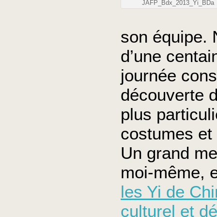
JAFP_Bdx_2013_Yi_BDa
son équipe. 
d’une centai
journée cons
découverte d
plus particu
costumes et 
Un grand mer
moi-même, et
les Yi de Ch
culturel et 