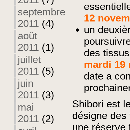
essentiell
septembre
12 novem
2011
(4)
un deuxiè
août
poursuivre
2011
(1)
des tissus
juillet
mardi 19
2011
(5)
date a con
juin
prochaine
2011
(3)
Shibori est l
mai
désigne des 
2011
(2)
une réserve 