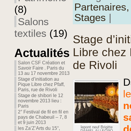
Partenaires
(8)
Stages
|
Salons
textiles
(19)
Stage d’ini
Libre chez 
Actualités
de Rivoli
Salon CSF Création et
Savoir Faire . Paris du
13 au 17 novembre 2013
D
Stage d’initiation au
Pique Libre chez Pfaff,
Paris, rue de Rivoli
l
Stage de shibori le 12
novembre 2013 lieu :
n
Paris
2° Festival de fil en fil en
s
pays de Chabeuil – 7, 8
et 9 juin 2013
d
lepont neuf Brigitte
les Za’Z’Arts du 15°,
DANIEL ALLEGRO