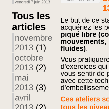
vendredi 7 juin 2013
1
Tous les
L
e
but
de
ce
st
articles
acquériez
les
b
piqué
libre
(co
novembre
mouvements
,
2013
(1)
fluides)
.
octobre
Vous
pratiquer
2013
(2)
d’exercices
qui
vous
sentir
de
mai
avec
cette
tech
2013
(3)
d’embellisseme
avril
Ces
ateliers
s
2013
(2)
tous
les
nivea