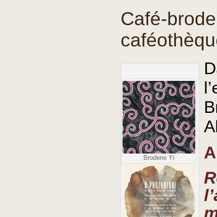
Café-broder
caféothèqu
D
l
’
B
A
A
Broderie Yi
R
l
’
m