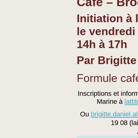
Café
–
Bro
Initiation
à
le vendredi
14h à 17h
Par
Brigitte
Formule café
Inscriptions
et
inform
Marine
à
latt
Ou
brigitte.daniel
19
0
8
(la