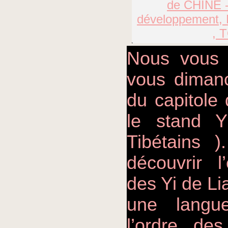
Nous vous 
vous diman
du capitole
le stand 
Tibétains 
découvrir l’
des Yi de Li
une langue
l’ordre d