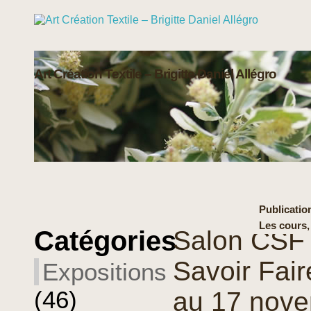
Art Création Textile – Brigitte Daniel Allégro
Publication
Les cours,
Catégories
Salon CSF 
Savoir Fair
Expositions
(46)
au 17 nov