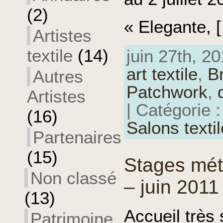
(2)
« Elegante, 
Artistes
textile
(14)
juin 27th, 20
art textile
,
Br
Autres
Patchwork
,
Artistes
| Catégorie 
(16)
Salons texti
Partenaires
(15)
Stages méta
Non classé
– juin 2011
(13)
Accueil très
Patrimoine