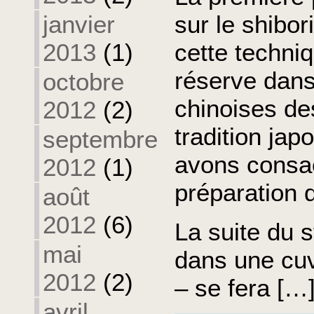
janvier
sur le shibori
2013
(1)
cette techniq
réserve dans 
octobre
chinoises des
2012
(2)
tradition jap
septembre
avons consac
2012
(1)
préparation d
août
2012
(6)
La suite du s
mai
dans une cuv
2012
(2)
– se fera […
avril