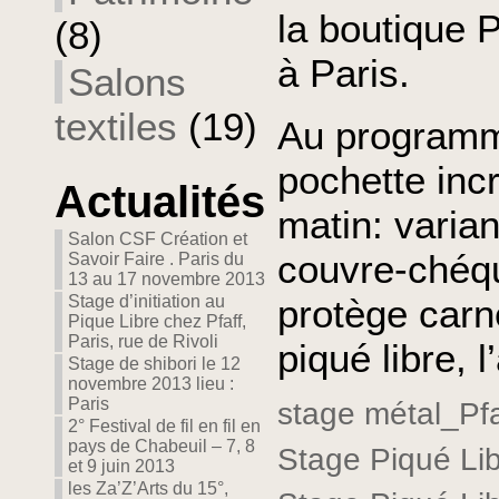
la boutique P
(8)
à Paris.
Salons
textiles
(19)
Au programm
pochette incr
Actualités
matin: varia
Salon CSF Création et
couvre-chéqu
Savoir Faire . Paris du
13 au 17 novembre 2013
protège carne
Stage d’initiation au
Pique Libre chez Pfaff,
Paris, rue de Rivoli
piqué libre, l
Stage de shibori le 12
novembre 2013 lieu :
Paris
stage métal_Pfaf
2° Festival de fil en fil en
pays de Chabeuil – 7, 8
Stage Piqué Lib
et 9 juin 2013
les Za’Z’Arts du 15°,