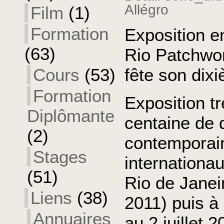
Allégro
Film
(1)
Formation
Exposition e
(63)
Rio Patchwo
fête son dix
Cours
(53)
Formation
Exposition tr
Diplômante
centaine de q
(2)
contemporain
Stages
internationa
(51)
Rio de Janeir
Liens
(38)
2011) puis à
Annuaires
au 2 juillet 2