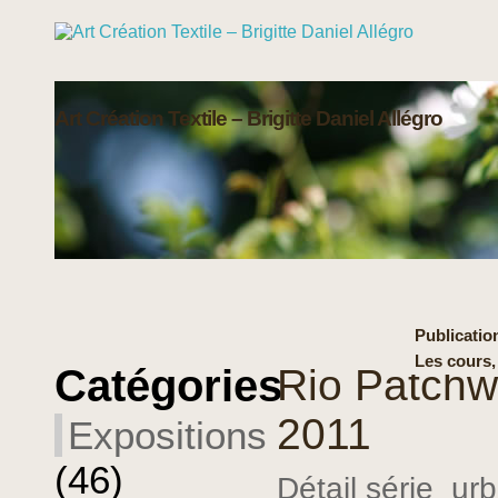
Art Création Textile – Brigitte Daniel Allégro
Publication
Les cours,
Catégories
Rio Patchw
2011
Expositions
(46)
Détail série_urb