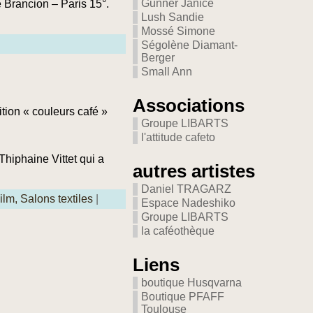
Gunner Janice
e Brancion – Paris 15°.
Lush Sandie
Mossé Simone
Ségolène Diamant-
Berger
Small Ann
Associations
ition « couleurs café »
Groupe LIBARTS
l'attitude cafeto
Thiphaine Vittet qui a
autres artistes
Daniel TRAGARZ
ilm,
Salons textiles
|
Espace Nadeshiko
Groupe LIBARTS
la caféothèque
Liens
boutique Husqvarna
Boutique PFAFF
Toulouse