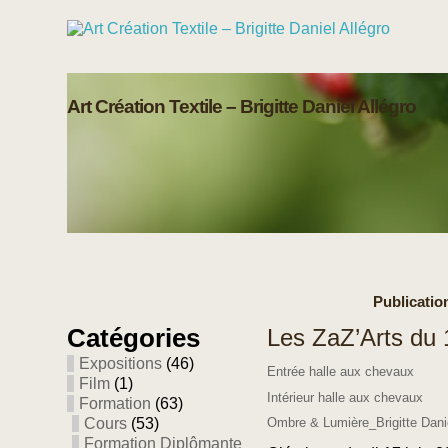
Art Création Textile – Brigitte Daniel Allégro
Publication
Catégories
Les ZaZ’Arts du 
Expositions
(46)
Entrée halle aux chevaux
Film
(1)
Intérieur halle aux chevaux
Formation
(63)
Cours
(53)
Ombre & Lumière_Brigitte Danie
Formation Diplômante