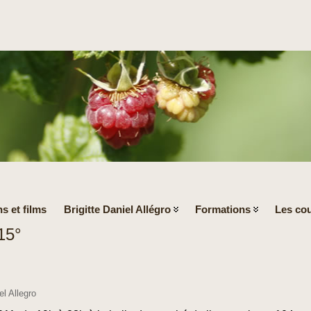
s et films
Brigitte Daniel Allégro
Formations
Les cou
15°
l Allegro