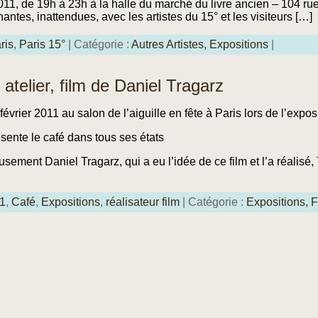
2011, de 19h à 23h à la halle du marché du livre ancien – 104 ru
antes, inattendues, avec les artistes du 15° et les visiteurs […]
ris
,
Paris 15°
| Catégorie :
Autres Artistes,
Expositions
|
telier, film de Daniel Tragarz
février 2011 au salon de l’aiguille en fête à Paris lors de l’expos
ésente le café dans tous ses états
sement Daniel Tragarz, qui a eu l’idée de ce film et l’a réalisé, 
1
,
Café
,
Expositions
,
réalisateur film
| Catégorie :
Expositions,
F