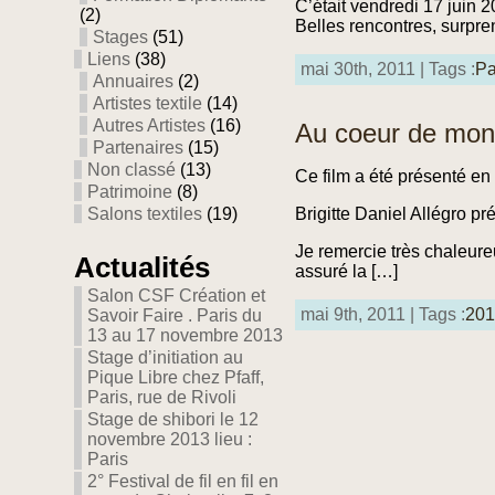
C’était vendredi 17 juin 
(2)
Belles rencontres, surpren
Stages
(51)
Liens
(38)
mai 30th, 2011 | Tags :
Pa
Annuaires
(2)
Artistes textile
(14)
Autres Artistes
(16)
Au coeur de mon a
Partenaires
(15)
Non classé
(13)
Ce film a été présenté en 
Patrimoine
(8)
Salons textiles
(19)
Brigitte Daniel Allégro pr
Je remercie très chaleureu
Actualités
assuré la […]
Salon CSF Création et
mai 9th, 2011 | Tags :
201
Savoir Faire . Paris du
13 au 17 novembre 2013
Stage d’initiation au
Pique Libre chez Pfaff,
Paris, rue de Rivoli
Stage de shibori le 12
novembre 2013 lieu :
Paris
2° Festival de fil en fil en