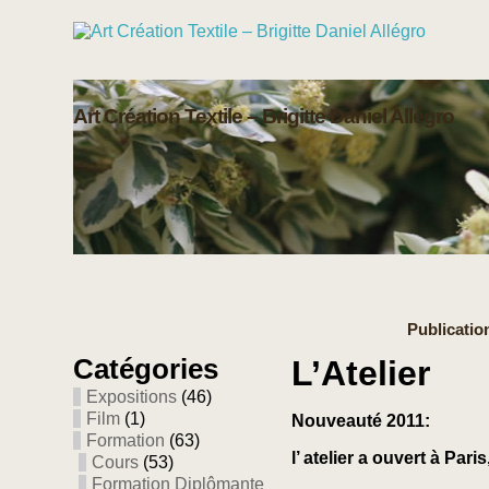
Art Création Textile – Brigitte Daniel Allégro
Publication
Catégories
L’Atelier
Expositions
(46)
Film
(1)
Nouveauté 2011:
Formation
(63)
l’ atelier a ouvert à Par
Cours
(53)
Formation Diplômante