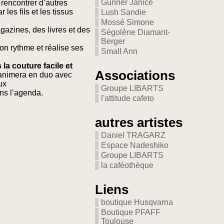
Gunner Janice
rencontrer d’autres
es fils et les tissus
Lush Sandie
Mossé Simone
azines, des livres et des
Ségolène Diamant-
Berger
son rythme et réalise ses
Small Ann
la couture facile et
Associations
animera en duo avec
ux
Groupe LIBARTS
ans l’agenda.
l'attitude cafeto
autres artistes
Daniel TRAGARZ
Espace Nadeshiko
Groupe LIBARTS
la caféothèque
Liens
boutique Husqvarna
Boutique PFAFF
Toulouse