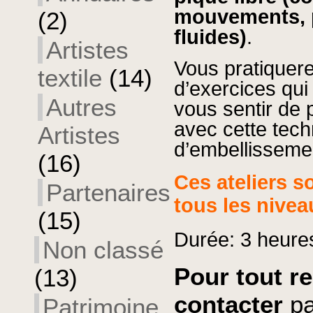
mouvements
,
(2)
fluides)
.
Artistes
Vous
pratiquer
textile
(14)
d’exercices
qui
Autres
vous
sentir
de
avec
cette
tech
Artistes
d’embellisseme
(16)
Ces
ateliers
s
Partenaires
tous
les
nivea
(15)
Durée:
3
heure
Non classé
Pour tout 
(13)
contacter
p
Patrimoine