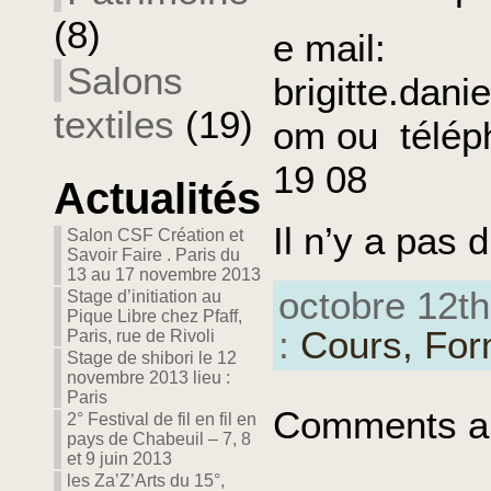
(8)
e mail:
Salons
brigitte.dani
textiles
(19)
om ou télép
19 08
Actualités
Il n’y a pas d
Salon CSF Création et
Savoir Faire . Paris du
13 au 17 novembre 2013
octobre 12th
Stage d’initiation au
Pique Libre chez Pfaff,
:
Cours,
For
Paris, rue de Rivoli
Stage de shibori le 12
novembre 2013 lieu :
Paris
Comments ar
2° Festival de fil en fil en
pays de Chabeuil – 7, 8
et 9 juin 2013
les Za’Z’Arts du 15°,