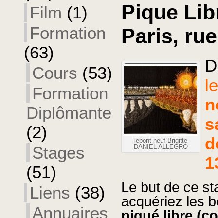
Pique Lib
Film
(1)
Formation
Paris, rue
(63)
D
Cours
(53)
l
Formation
n
Diplômante
s
(2)
d
lepont neuf Brigitte
Stages
DANIEL ALLEGRO
1
(51)
L
e
but
de
ce
st
Liens
(38)
acquériez
les
b
Annuaires
piqué
libre
(co