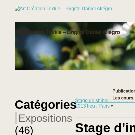
Art Création Textile – Brigitte Daniel Allégro
Publication
Les cours,
Catégories
Stage de shibori le 12 nov
2013 lieu : Paris
»
Expositions
Stage d’in
(46)