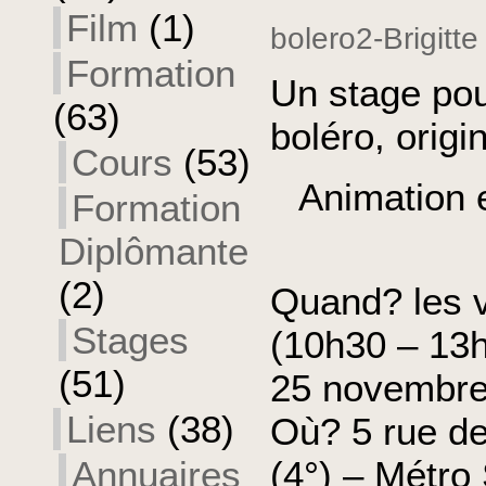
Film
(1)
bolero2-Brigitte
Formation
Un stage pou
(63)
boléro, origin
Cours
(53)
Animation e
Formation
Diplômante
(2)
Quand? les 
Stages
(10h30 – 13
(51)
25 novembre
Liens
(38)
Où? 5 rue de
(4°) – Métro
Annuaires