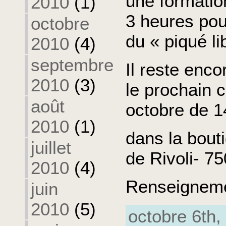
une formatio
2010
(1)
3 heures pou
octobre
du « piqué li
2010
(4)
septembre
Il reste enc
2010
(3)
le prochain 
août
octobre de 1
2010
(1)
dans la bout
juillet
de Rivoli- 7
2010
(4)
Renseigneme
juin
2010
(5)
octobre 6th,