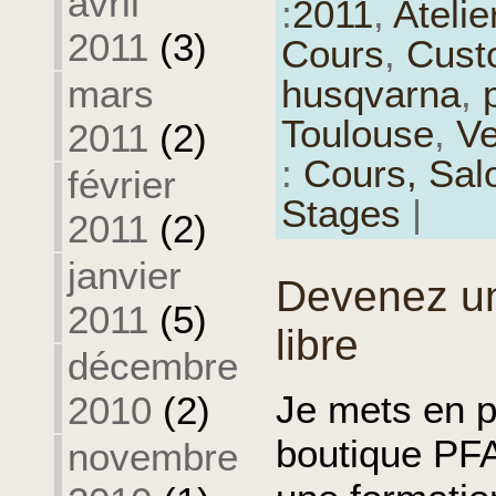
avril
:
2011
,
Atelie
2011
(3)
Cours
,
Cust
husqvarna
,
mars
Toulouse
,
Ve
2011
(2)
:
Cours,
Salo
février
Stages
|
2011
(2)
janvier
Devenez un
2011
(5)
libre
décembre
Je mets en p
2010
(2)
boutique PFA
novembre