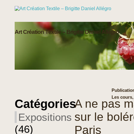
Art Création Textile – Brigitte Daniel Allégro
Publication
Les cours,
Catégories
A ne pas m
sur le bolé
Expositions
(46)
Paris