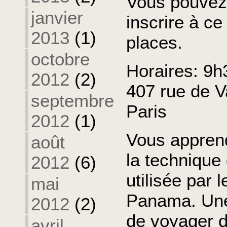
Vous pouvez
janvier
inscrire à ce 
2013
(1)
places.
octobre
Horaires: 9h
2012
(2)
407 rue de V
septembre
Paris
2012
(1)
Vous appren
août
la technique
2012
(6)
utilisée par 
mai
Panama. Une
2012
(2)
de voyager 
avril