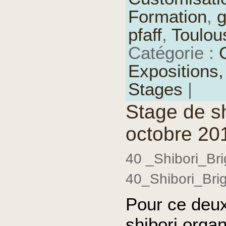
Formation
,
g
pfaff
,
Toulou
Catégorie :
Expositions
Stages
|
Stage de sh
octobre 20
40 _Shibori_Brig
40_Shibori_Brigi
Pour ce deu
shibori organ