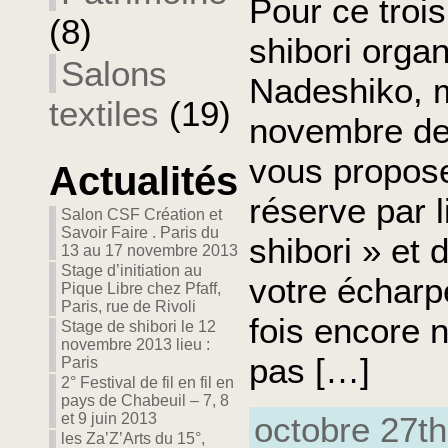
Pour ce troi
(8)
shibori organ
Salons
Nadeshiko, 
textiles
(19)
novembre de
vous propose
Actualités
réserve par 
Salon CSF Création et
Savoir Faire . Paris du
shibori » et 
13 au 17 novembre 2013
Stage d’initiation au
votre écharp
Pique Libre chez Pfaff,
Paris, rue de Rivoli
fois encore n
Stage de shibori le 12
novembre 2013 lieu :
pas […]
Paris
2° Festival de fil en fil en
pays de Chabeuil – 7, 8
et 9 juin 2013
octobre 27th
les Za’Z’Arts du 15°,