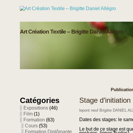
Art Création Textile – Brigitte Daniel Allégro
Publication
Catégories
Stage d’initiation
Expositions
(46)
lepont neuf Brigitte DANIEL 
Film
(1)
Dates des stages: le sam
Formation
(63)
Cours
(53)
Le but de ce stage est q
Formation Diplômante
postures, lignes fluides).