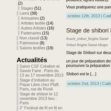
(2)
Vous pratiquerez une pan
Stages
(51)
Liens
(38)
octobre 12th, 2013 | Cat
Annuaires
(2)
Artistes textile
(14)
Autres Artistes
(16)
Stage de shibori 
Partenaires
(15)
Non classé
(13)
Arashi_shibori_Brigitte Daniel
Patrimoine
(8)
Shibori Brigitte Daniel Allegro
Salons textiles
(19)
Stage de Shibori sur deux
Actualités
un jour de préparation d
poursuivre la préparation
Salon CSF Création et
Savoir Faire . Paris du
Shibori est le […]
13 au 17 novembre 2013
Stage d’initiation au
octobre 2nd, 2013 | Caté
Pique Libre chez Pfaff,
Paris, rue de Rivoli
Stage de shibori le 12
novembre 2013 lieu :
Paris
2° Festival de fil en fil en