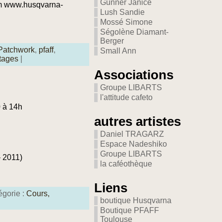
Gunner Janice
om www.husqvarna-
Lush Sandie
Mossé Simone
Ségolène Diamant-
Berger
Patchwork
,
pfaff
,
Small Ann
tages
|
Associations
Groupe LIBARTS
l'attitude cafeto
0 à 14h
autres artistes
Daniel TRAGARZ
Espace Nadeshiko
Groupe LIBARTS
– 2011)
la caféothèque
Liens
égorie :
Cours,
boutique Husqvarna
Boutique PFAFF
Toulouse