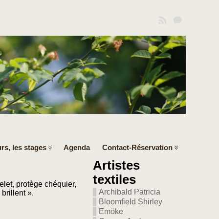
rs, les stages
Agenda
Contact-Réservation
Artistes
textiles
elet, protège chéquier,
Archibald Patricia
brillent ».
Bloomfield Shirley
Emöke