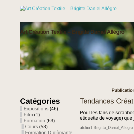
Art Création Textile – Brigitte Daniel Allégro
Publication
Catégories
Tendances Créat
Expositions
(46)
Pour les fans de scrapboo
Film
(1)
étiquette de voyage) que j
Formation
(63)
Cours
(53)
atelier1-Brigitte_Daniel_Allegro
Formation Diplômante