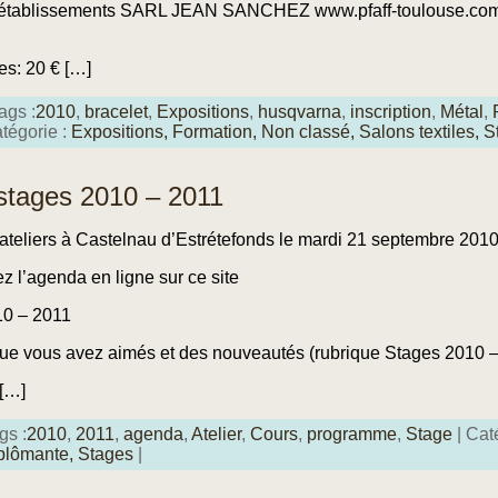
des établissements SARL JEAN SANCHEZ www.pfaff-toulouse.c
res: 20 € […]
ags :
2010
,
bracelet
,
Expositions
,
husqvarna
,
inscription
,
Métal
,
tégorie :
Expositions,
Formation,
Non classé,
Salons textiles,
S
tages 2010 – 2011
 ateliers à Castelnau d’Estrétefonds le mardi 21 septembre 201
z l’agenda en ligne sur ce site
10 – 2011
ue vous avez aimés et des nouveautés (rubrique Stages 2010 
 […]
gs :
2010
,
2011
,
agenda
,
Atelier
,
Cours
,
programme
,
Stage
| Cat
plômante,
Stages
|