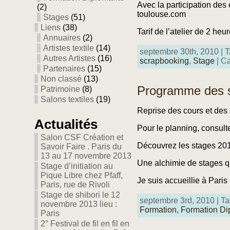
Avec la participation 
(2)
toulouse.com
Stages
(51)
Liens
(38)
Tarif de l’atelier de 2 heu
Annuaires
(2)
Artistes textile
(14)
septembre 30th, 2010 | T
Autres Artistes
(16)
scrapbooking
,
Stage
| Ca
Partenaires
(15)
Non classé
(13)
Programme des s
Patrimoine
(8)
Salons textiles
(19)
Reprise des cours et des
Actualités
Pour le planning, consulte
Salon CSF Création et
Découvrez les stages 20
Savoir Faire . Paris du
13 au 17 novembre 2013
Une alchimie de stages q
Stage d’initiation au
Pique Libre chez Pfaff,
Je suis accueillie à Paris
Paris, rue de Rivoli
Stage de shibori le 12
septembre 3rd, 2010 | Ta
novembre 2013 lieu :
Formation,
Formation Di
Paris
2° Festival de fil en fil en