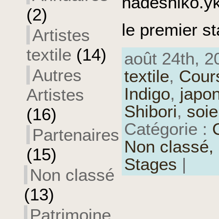
nadeshiko.
(2)
le premier s
Artistes
textile
(14)
août 24th, 20
Autres
textile
,
Cour
Indigo
,
japo
Artistes
Shibori
,
soie
(16)
Catégorie :
Partenaires
Non classé,
(15)
Stages
|
Non classé
(13)
Patrimoine