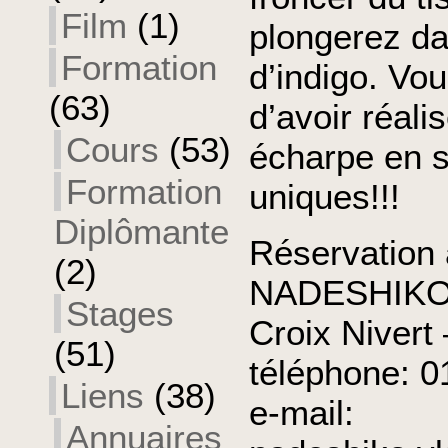
Film
(1)
plongerez da
Formation
d’indigo. Vo
(63)
d’avoir réal
Cours
(53)
écharpe en s
Formation
uniques!!!
Diplômante
Réservation 
(2)
NADESHIKO 3
Stages
Croix Nivert
(51)
téléphone: 0
Liens
(38)
e-mail:
Annuaires