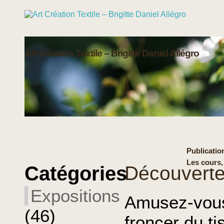
Art Création Textile – Brigitte Daniel Allégro
Publication
Les cours,
Catégories
Découverte
Expositions
Amusez-vous 
(46)
froncer du t