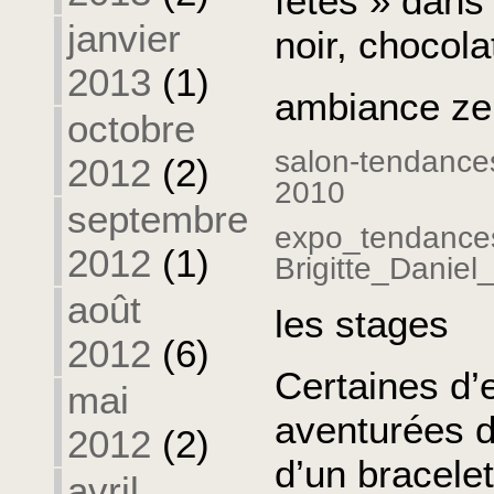
fêtes » dans
janvier
noir, chocolat
2013
(1)
ambiance zen
octobre
salon-tendances
2012
(2)
2010
septembre
expo_tendances
2012
(1)
Brigitte_Daniel
août
les stages
2012
(6)
Certaines d’
mai
aventurées d
2012
(2)
d’un bracele
avril