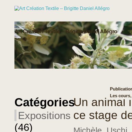
Art Création Textile – Brigitte Daniel Allégro
Publication
Les cours,
Catégories
Un animal 
ce stage d
Expositions
(46)
Michèle_Uschi