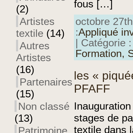
fous […]
(2)
Artistes
octobre 27th
:
Appliqué in
textile
(14)
| Catégorie 
Autres
Formation,
S
Artistes
(16)
les « piqu
Partenaires
PFAFF
(15)
Inauguration
Non classé
stages de pa
(13)
textile dans
Patrimoine