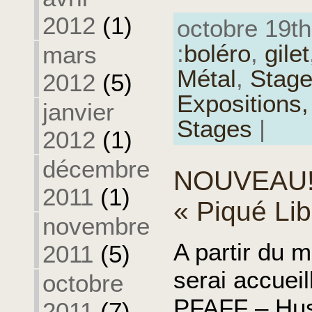
2012
(1)
octobre 19th
:
boléro
,
gilet
mars
Métal
,
Stag
2012
(5)
Expositions
janvier
Stages
|
2012
(1)
décembre
NOUVEAU!!
2011
(1)
« Piqué Lib
novembre
A partir du m
2011
(5)
serai accueil
octobre
PFAFF – Hus
2011
(7)