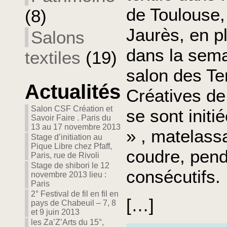
de Toulouse,
(8)
Jaurès, en pl
Salons
dans la semai
textiles
(19)
salon des T
Actualités
Créatives de
Salon CSF Création et
se sont initi
Savoir Faire . Paris du
13 au 17 novembre 2013
» , matelass
Stage d’initiation au
Pique Libre chez Pfaff,
coudre, pend
Paris, rue de Rivoli
Stage de shibori le 12
consécutifs.
novembre 2013 lieu :
Paris
2° Festival de fil en fil en
[…]
pays de Chabeuil – 7, 8
et 9 juin 2013
les Za’Z’Arts du 15°,