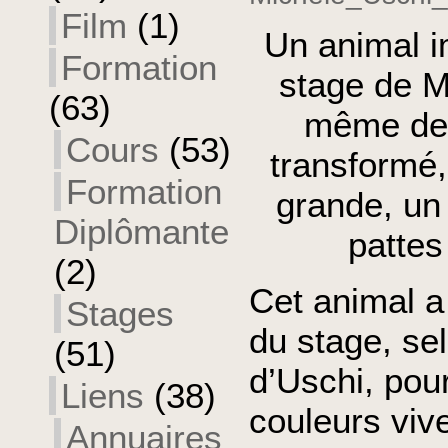
Film
(1)
Un animal i
Formation
stage de M
(63)
même dess
Cours
(53)
transformé
Formation
grande, un 
Diplômante
pattes
(2)
Cet animal a
Stages
du stage, se
(51)
d’Uschi, pou
Liens
(38)
couleurs viv
Annuaires