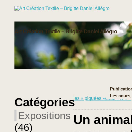
Art Création Textile – Brigitte Daniel Allégro
Publication
Les cours,
Catégories
les « piquées »chez PFAFF
Expositions
Un animal
(46)