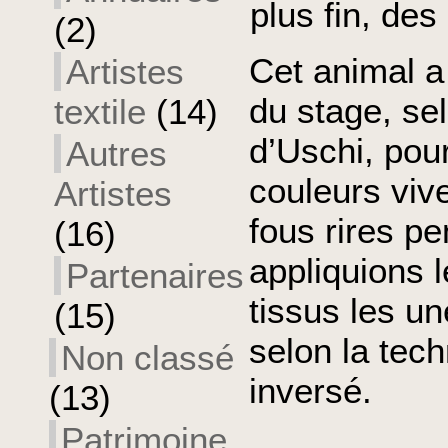
plus fin, des
(2)
Cet animal a
Artistes
du stage, se
textile
(14)
d’Uschi, pou
Autres
couleurs viv
Artistes
fous rires p
(16)
appliquions 
Partenaires
tissus les un
(15)
selon la tec
Non classé
inversé.
(13)
Patrimoine