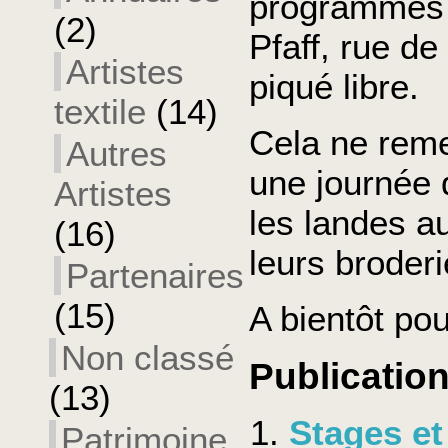
programmés 
(2)
Pfaff, rue de
Artistes
piqué libre.
textile
(14)
Cela ne reme
Autres
une journée 
Artistes
les landes au
(16)
leurs broderi
Partenaires
(15)
A bientôt pou
Non classé
Publication
(13)
Stages et
Patrimoine