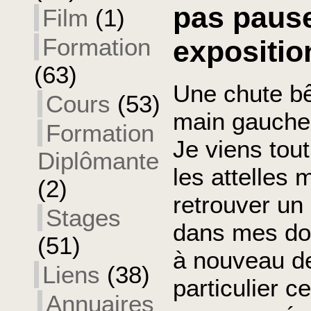
pas paus
Film
(1)
Formation
expositio
(63)
Une chute bê
Cours
(53)
main gauche 
Formation
Je viens tout
Diplômante
les attelles 
(2)
retrouver un 
Stages
dans mes doi
(51)
à nouveau de
Liens
(38)
particulier c
Annuaires