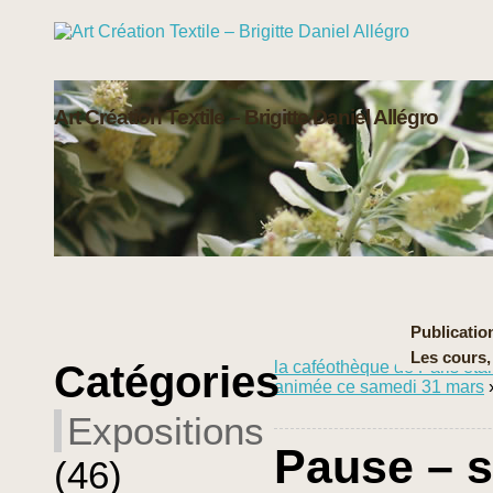
Art Création Textile – Brigitte Daniel Allégro
Publication
Les cours,
Catégories
la caféothèque de Paris étai
animée ce samedi 31 mars
Expositions
Pause – 
(46)