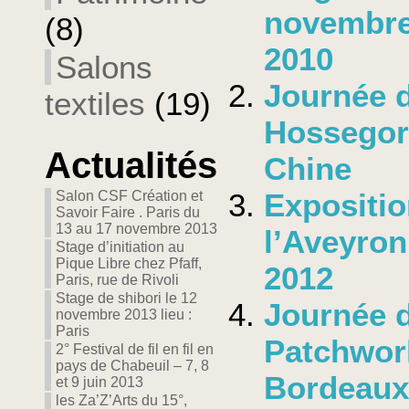
novembre
(8)
2010
Salons
Journée d
textiles
(19)
Hossegor 
Actualités
Chine
Expositio
Salon CSF Création et
Savoir Faire . Paris du
13 au 17 novembre 2013
l’Aveyron
Stage d’initiation au
Pique Libre chez Pfaff,
2012
Paris, rue de Rivoli
Stage de shibori le 12
Journée d
novembre 2013 lieu :
Paris
Patchwor
2° Festival de fil en fil en
pays de Chabeuil – 7, 8
Bordeaux
et 9 juin 2013
les Za’Z’Arts du 15°,