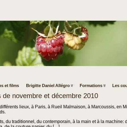
s et films
Brigitte Daniel Allégro
Formations
Les cou
rs de novembre et décembre 2010
ifférents lieux, à Paris, à Rueil Malmaison, à Marcoussis, en 
ds.
ûts, du traditionnel, du contemporain, à la main et à la machine: d
a, de la couture papier, du […]