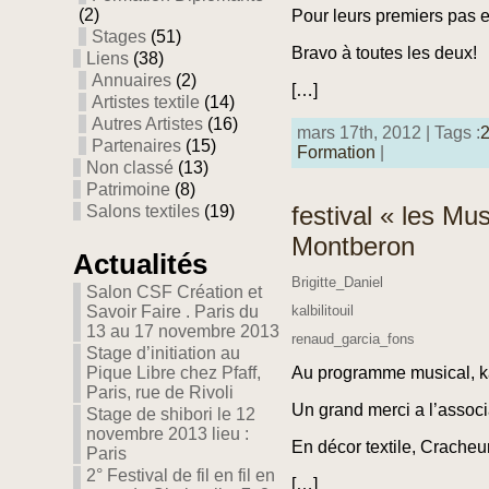
(2)
Pour leurs premiers pas e
Stages
(51)
Bravo à toutes les deux!
Liens
(38)
Annuaires
(2)
[…]
Artistes textile
(14)
Autres Artistes
(16)
mars 17th, 2012 | Tags :
Partenaires
(15)
Formation
|
Non classé
(13)
Patrimoine
(8)
festival « les M
Salons textiles
(19)
Montberon
Actualités
Brigitte_Daniel
Salon CSF Création et
Savoir Faire . Paris du
kalbilitouil
13 au 17 novembre 2013
renaud_garcia_fons
Stage d’initiation au
Au programme musical, kal
Pique Libre chez Pfaff,
Paris, rue de Rivoli
Un grand merci a l’assoc
Stage de shibori le 12
novembre 2013 lieu :
En décor textile, Cracheu
Paris
2° Festival de fil en fil en
[…]