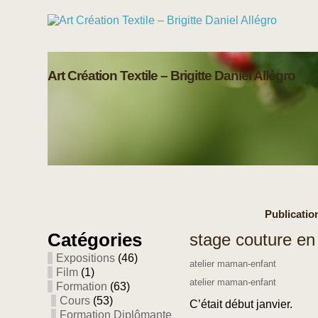
Art Création Textile – Brigitte Daniel Allégro
Publication
Catégories
stage couture en
Expositions
(46)
atelier maman-enfant
Film
(1)
atelier maman-enfant
Formation
(63)
Cours
(53)
C’était début janvier.
Formation Diplômante