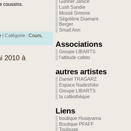
Gunner Janice
de coussins.
Lush Sandie
Mossé Simone
Ségolène Diamant-
Berger
Small Ann
e
| Catégorie :
Cours,
Associations
Groupe LIBARTS
ai 2010 à
l'attitude cafeto
autres artistes
Daniel TRAGARZ
Espace Nadeshiko
Groupe LIBARTS
la caféothèque
Liens
boutique Husqvarna
Boutique PFAFF
Toulouse