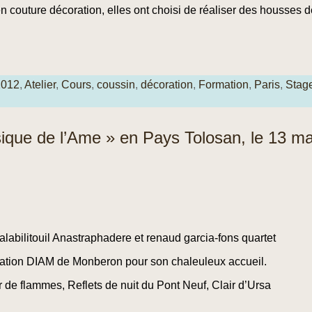
n couture décoration, elles ont choisi de réaliser des housses 
2012
,
Atelier
,
Cours
,
coussin
,
décoration
,
Formation
,
Paris
,
Stag
usique de l’Ame » en Pays Tolosan, le 13 m
abilitouil Anastraphadere et renaud garcia-fons quartet
iation DIAM de Monberon pour son chaleuleux accueil.
r de flammes, Reflets de nuit du Pont Neuf, Clair d’Ursa